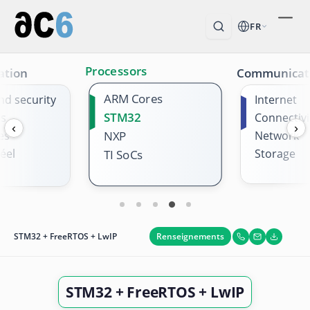
FR
Processors
ation
Communicat
ARM Cores
nd security
Internet
STM32
es
Connectivi
‹
›
es
NXP
Network
éel
Storage
TI SoCs
Renseignements
STM32 + FreeRTOS + LwIP
STM32 + FreeRTOS + LwIP