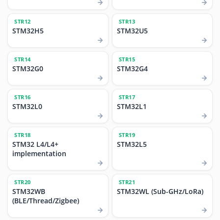
STR12
STR13
STM32H5
STM32U5
STR14
STR15
STM32G0
STM32G4
STR16
STR17
STM32L0
STM32L1
STR18
STR19
STM32 L4/L4+
STM32L5
implementation
STR20
STR21
STM32WB
STM32WL (Sub-GHz/LoRa)
(BLE/Thread/Zigbee)