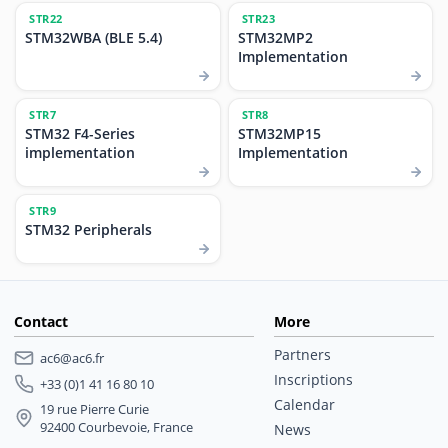
STR22
STR23
STM32WBA (BLE 5.4)
STM32MP2
Implementation
STR7
STR8
STM32 F4-Series
STM32MP15
implementation
Implementation
STR9
STM32 Peripherals
Contact
More
Partners
ac6@ac6.fr
Inscriptions
+33 (0)1 41 16 80 10
Calendar
19 rue Pierre Curie
92400 Courbevoie, France
News