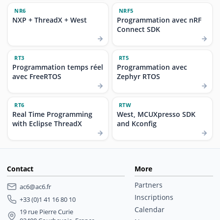
NR6
NRF5
NXP + ThreadX + West
Programmation avec nRF
Connect SDK
RT3
RT5
Programmation temps réel
Programmation avec
avec FreeRTOS
Zephyr RTOS
RT6
RTW
Real Time Programming
West, MCUXpresso SDK
with Eclipse ThreadX
and Kconfig
Contact
More
Partners
ac6@ac6.fr
Inscriptions
+33 (0)1 41 16 80 10
Calendar
19 rue Pierre Curie