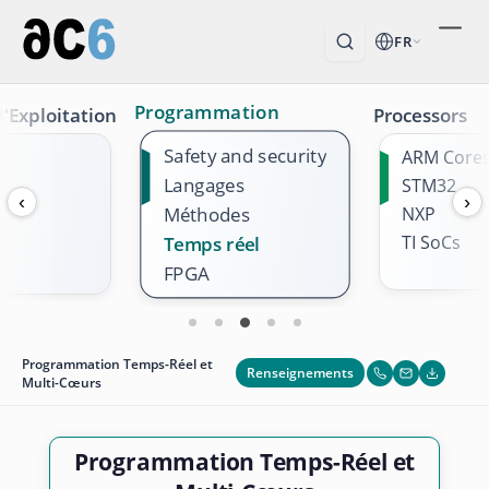
FR
Programmation
'Exploitation
Processors
Safety and security
ARM Core
Langages
STM32
‹
›
Méthodes
NXP
TI SoCs
Temps réel
FPGA
Programmation Temps-Réel et
Renseignements
Multi-Cœurs
Programmation Temps-Réel et