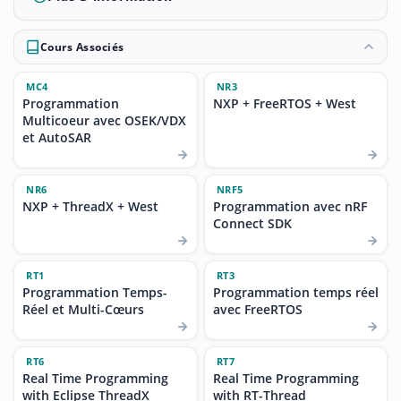
Cours Associés
MC4
NR3
Programmation
NXP + FreeRTOS + West
Multicoeur avec OSEK/VDX
et AutoSAR
NR6
NRF5
NXP + ThreadX + West
Programmation avec nRF
Connect SDK
RT1
RT3
Programmation Temps-
Programmation temps réel
Réel et Multi-Cœurs
avec FreeRTOS
RT6
RT7
Real Time Programming
Real Time Programming
with Eclipse ThreadX
with RT-Thread