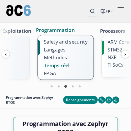
FR
Programmation
'Exploitation
Processors
Safety and security
ARM Core
Langages
STM32
‹
›
Méthodes
NXP
TI SoCs
Temps réel
FPGA
Programmation avec Zephyr
Renseignements
RTOS
Programmation avec Zephyr