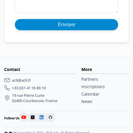
Contact
More
Partners
ac6@ac6.fr
Inscriptions
+33 (0)1 41 16 80 10
Calendar
19 rue Pierre Curie
92400 Courbevoie, France
News
Follow Us
Copyright © 2004–2026 Ac6. All Rights Reserved.