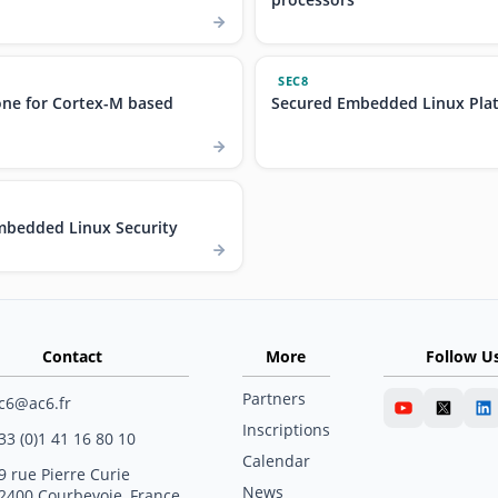
SEC8
ne for Cortex-M based
Secured Embedded Linux Plat
bedded Linux Security
Contact
More
Follow U
Partners
c6@ac6.fr
Inscriptions
33 (0)1 41 16 80 10
Calendar
9 rue Pierre Curie
News
2400 Courbevoie, France