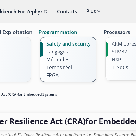
Plus
kbench For Zephyr
Contacts
'Exploitation
Programmation
Processors
Safety and security
ARM Core
Langages
STM32
Méthodes
NXP
Temps réel
TI SoCs
FPGA
e Act (CRA)for Embedded Systems
er Resilience Act (CRA)for Embedd
practical EU Cyber Resilience Act compliance for Embedded Systems En