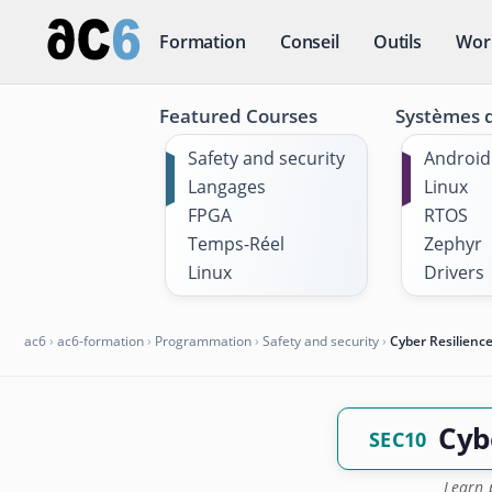
Formation
Conseil
Outils
Wor
Featured Courses
Systèmes d
Safety and security
Android
Langages
Linux
FPGA
RTOS
Temps-Réel
Zephyr
Linux
Drivers
ac6
›
ac6-formation
›
Programmation
›
Safety and security
›
Cyber Resilienc
Cyb
SEC10
Learn 