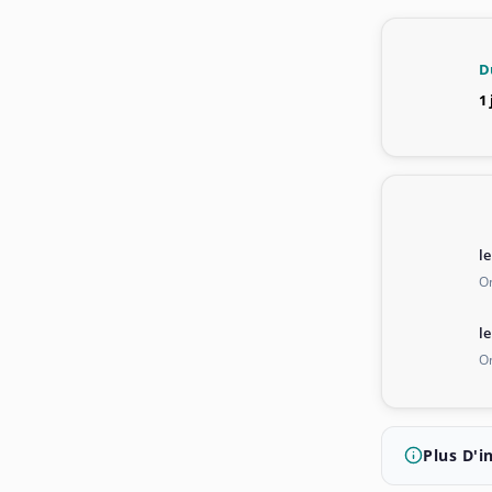
D
1
l
On
l
On
Plus D'i