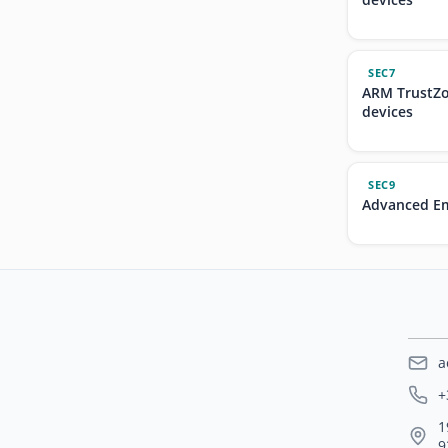
SEC7
ARM TrustZo
devices
SEC9
Advanced Em
a
+
1
9