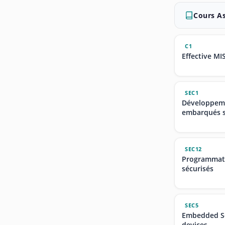
Cours A
C1
Effective MI
SEC1
Développeme
embarqués s
SEC12
Programmat
sécurisés
SEC5
Embedded Se
devices