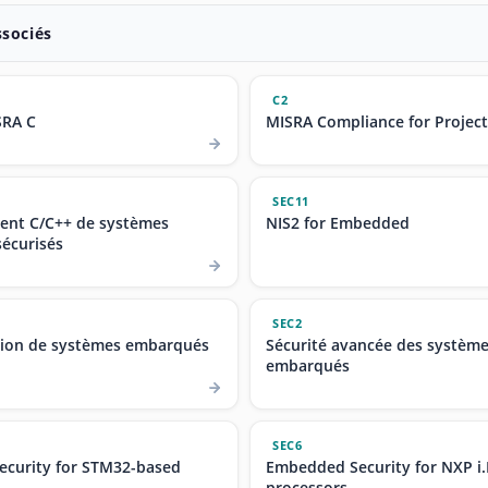
ssociés
C2
SRA C
MISRA Compliance for Projec
SEC11
nt C/C++ de systèmes
NIS2 for Embedded
écurisés
SEC2
ion de systèmes embarqués
Sécurité avancée des systèm
embarqués
SEC6
curity for STM32-based
Embedded Security for NXP i
processors