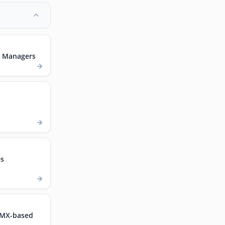
t Managers
es
.MX-based