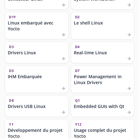
D1Y
D2
Linux embarqué avec
Le shell Linux
Yocto
D3
D4
Drivers Linux
Real-time Linux
D5
D7
IHM Embarquée
Power Management in
Linux Drivers
D8
Q1
Drivers USB Linux
Embedded GUIs with Qt
Y1
Y12
Développement du projet
Usage complet du projet
Yocto
Yocto