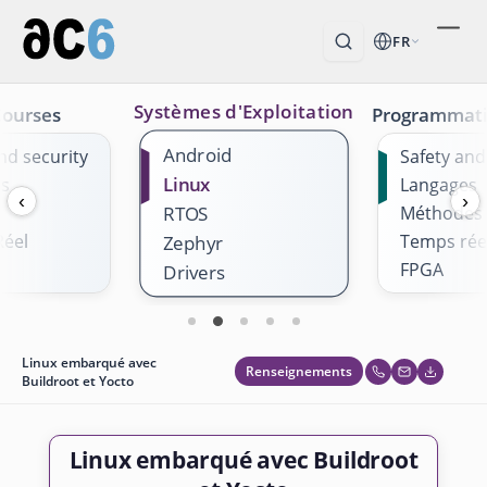
FR
Systèmes d'Exploitation
Courses
Programmat
Android
nd security
Safety and
Linux
es
Langages
‹
›
RTOS
Méthodes
éel
Temps rée
Zephyr
FPGA
Drivers
Linux embarqué avec
Renseignements
Buildroot et Yocto
Linux embarqué avec Buildroot